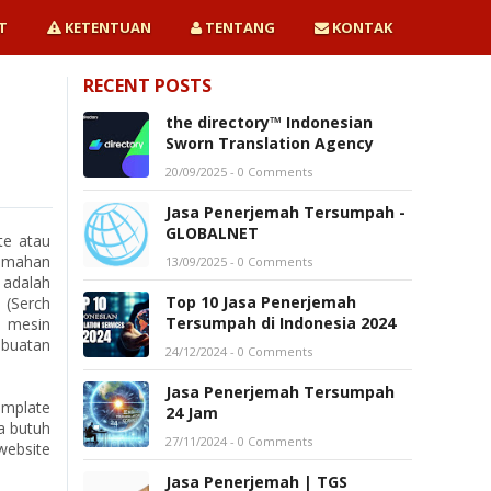
T
KETENTUAN
TENTANG
KONTAK
RECENT POSTS
the directory™ Indonesian
Sworn Translation Agency
20/09/2025
- 0 Comments
Jasa Penerjemah Tersumpah -
GLOBALNET
te atau
jemahan
13/09/2025
- 0 Comments
 adalah
Top 10 Jasa Penerjemah
 (Serch
Tersumpah di Indonesia 2024
h mesin
mbuatan
24/12/2024
- 0 Comments
Jasa Penerjemah Tersumpah
emplate
24 Jam
a butuh
27/11/2024
- 0 Comments
website
Jasa Penerjemah | TGS