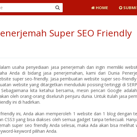
HOME
SUBMI
enerjemah Super SEO Friendly
alam usaha penyediaan jasa penerjemah dan ingin memiliki websi
ha Anda di bidang jasa penerjemahan, kami dari Dunia Pener
ite super seo-friendly. Jasa pembuatan website super seo-friendly
uatan website yang ditargetkan menduduki posising tertinggi di SERP
. Sebagaimana kita ketahui bersama, mesin pencari Google adala
akan oleh orang-orang diseluruh penjuru dunia. Untuk itulah jasa pe
ndly ini di hadirkan.
riendly ini, Anda akan memperoleh 1 website dan 1 blog dengan t
an CSS3 yang bisa diakses oleh semua gadget tanpa terkecuali. Hany
mah super seo friendly Anda selesai, maka Ada akan bisa melihat 
eyword-keyword pilihan Anda.