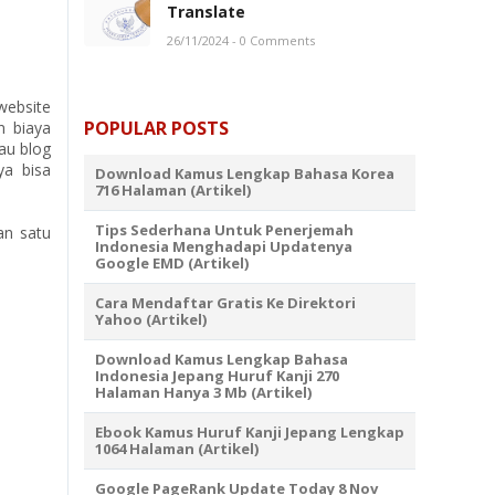
Translate
26/11/2024
- 0 Comments
website
POPULAR POSTS
n biaya
au blog
ya bisa
Download Kamus Lengkap Bahasa Korea
716 Halaman (Artikel)
Tips Sederhana Untuk Penerjemah
an satu
Indonesia Menghadapi Updatenya
Google EMD (Artikel)
Cara Mendaftar Gratis Ke Direktori
Yahoo (Artikel)
Download Kamus Lengkap Bahasa
Indonesia Jepang Huruf Kanji 270
Halaman Hanya 3 Mb (Artikel)
Ebook Kamus Huruf Kanji Jepang Lengkap
1064 Halaman (Artikel)
Google PageRank Update Today 8 Nov