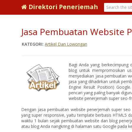
Direktori Penerjemah
Jasa Pembuatan Website P
KATEGORI:
Artikel Dan Lowongan
Bagi Anda yang berkecimpung d
blog untuk mempromosikan usa
menyediakan jasa pembuatan webs
jasa yang dihadirkan untuk pemb
Engine Result Position) Google
pencari yang paling banyak digun
website penerjemah super seo-frie
Dengan jasa pembuatan website penerjemah super seo f
yang super responsive, yaitu template berbasis HTML5 d
waktu 1 bulan sejak pembuatan website dan blog penerje
atau blog Anda nangkring di halaman satu Google pada k