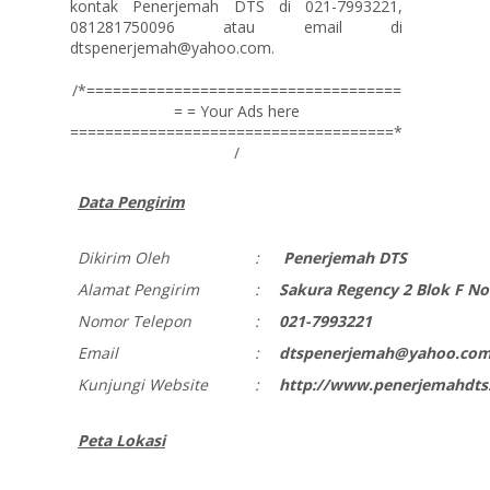
kontak Penerjemah DTS di 021-7993221,
081281750096 atau email di
dtspenerjemah@yahoo.com.
/*====================================
= = Your Ads here
=====================================*
/
Data Pengirim
Dikirim Oleh
:
Penerjemah DTS
Alamat Pengirim
:
Sakura Regency 2 Blok F No.
Nomor Telepon
:
021-7993221
Email
:
dtspenerjemah@yahoo.co
Kunjungi Website
:
http://www.penerjemahdts
Peta Lokasi