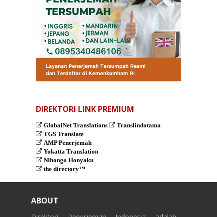
DIREKTORI LINK PREMIUM
GlobalNet Translations
Translindotama
TGS Translate
AMP Penerjemah
Yokatta Translation
Nihongo Honyaku
the directory™
ABOUT
Direktori Penerjemah Indonesia adalah